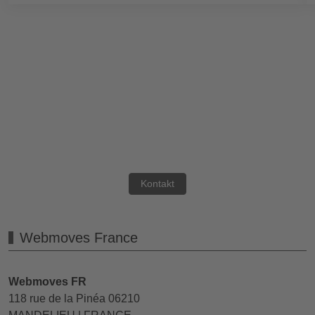
Sie haben eine
Frage?
Nehmen Sie gerne Kontakt
mit uns auf.
Kontakt
Webmoves France
Webmoves FR
118 rue de la Pinéa 06210