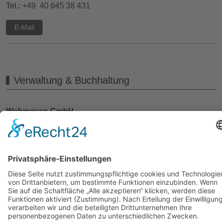
Tel.:
+49 40 645 38 431
E-Mail
Verwaltung & Buchhaltung
Webmoves GmbH
Sassenburger Weg 2b
22147 Hamburg
Tel: 040 644 19 655
E-Mail