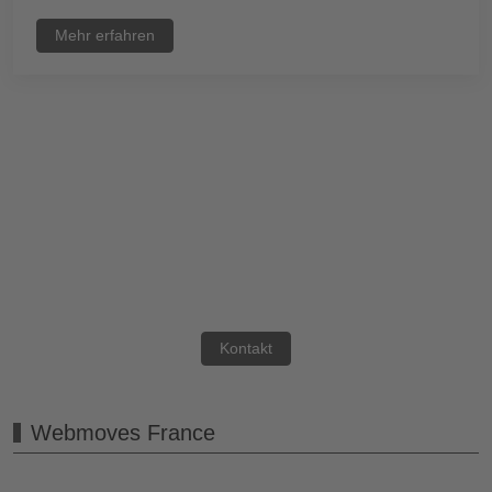
Mehr erfahren
Sie haben eine
Frage?
Nehmen Sie gerne Kontakt
mit uns auf.
Kontakt
Webmoves France