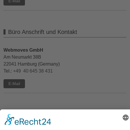
E-Mail
Büro Anschrift und Kontakt
Webmoves GmbH
Am Neumarkt 38B
22041 Hamburg (Germany)
Tel.:
+49 40 645 38 431
E-Mail
Verwaltung & Buchhaltung