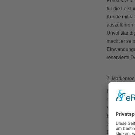
Preises. All
für die Leis
Kunde mit fä
auszuführen 
Unvollständ
macht er sei
Einwendungen
reservierte
7. Markenrec
Der Kunde ist
das "Recht am
Veröffentlic
Einverständn
7.1 Der Kunde
Datenschutzr