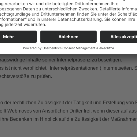
gen Inhalt dienen. Darüber hinaus verpflichtet sich der Kunde,
ung gerichteten Leistungen anzubieten oder anbieten zu lass
nternet-Präsenz nicht in Suchmaschinen eintragen, soweit der 
gen gesetzliche Verbote, die guten Sitten und Rechte Dritter ve
 ist berechtigt, wenn der Kunde gegen gezl. Bestimmungen ve
erren. Webmoves wird die Sperrung unverzüglich dem Kunden mit
ragswidrige Inhalte seiner Internetpräsenz zu beseitigen.
ist nicht verpflichtet, Internetpräsentationen ( Internetseiten
echtsverstöße zu prüfen.
ko der rechtlichen Zulässigkeit der Tätigkeit und Erstellung 
ellt Webmoves von Ansprüchen Dritter frei, wenn dieser auf a
hre Bedenken im Hinblick auf die Zulässigkeit der Maßnahmen m