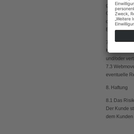
gesetzeswidri
Gewinnerziel
darf seine I
Eintragung ge
7.2 Webmoves
Kosten zu sp
und/oder vert
7.3 Webmoves 
eventuelle R
8. Haftung
8.1 Das Risi
Der Kunde st
dem Kunden i