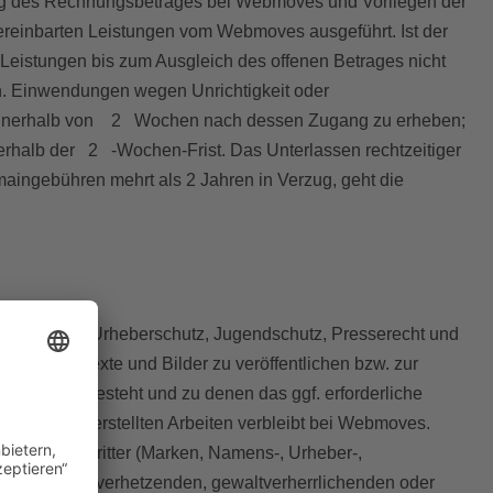
ang des Rechnungsbetrages bei Webmoves und Vorliegen der
ereinbarten Leistungen vom Webmoves ausgeführt. Ist der
 Leistungen bis zum Ausgleich des offenen Betrages nicht
. Einwendungen wegen Unrichtigkeit oder
 innerhalb von 2 Wochen nach dessen Zugang zu erheben;
erhalb der 2 -Wochen-Frist. Das Unterlassen rechtzeitiger
aingebühren mehrt als 2 Jahren in Verzug, geht die
 Hinblick auf Urheberschutz, Jugendschutz, Presserecht und
sind nur Texte und Bilder zu veröffentlichen bzw. zur
zungsrecht besteht und zu denen das ggf. erforderliche
h Webmoves erstellten Arbeiten verbleibt bei Webmoves.
und Rechte Dritter (Marken, Namens-, Urheber-,
 keinem volksverhetzenden, gewaltverherrlichenden oder