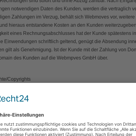
e Rechnungen sind sofort und ohne Abzug zahlbar. Nach Eing
tungen notwendigen Daten des Kunden, werden die vertraglich v
lligen Zahlungen im Verzug, behält sich Webmoves vor, weitere
und hieraus entstandene Kosten an den Kunden weiterzugeben
igkeit eines Rechnungsabschlusses hat der Kunde spätestens
ne Einwendungen schriftlich geltend, genügt die Absendung inn
 gilt als Genehmigung. Ist der Kunde mit der Zahlung von Dom
 Domain des Kunden auf die Webmpves GmbH über.
hte/Copyrights
 verpflichtet, alle rechtliche Verantwortung zu übernehmen, im
 eigenen Bild". Für vom Kunden beauftragte Veröffentlichungen 
hung zur Verfügung zu stellen, an denen ein entsprechendes Nut
is abgebildeter Personen vorliegt. Das Copyright auf alle durc
 darf durch nicht gegen gesetzliche Verbote, die guten Sitten 
echte usw.) verstoßen. Insbesondere darf die Internet-Präsenz