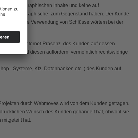
 keine pornographischen Inhalte und keine auf
en, die pornographische zum Gegenstand haben. Der Kunde
Kunde durch die Verwendung von Schlüsselwörtern bei der
rstößt
rstößt, die Internet-Präsenz des Kunden auf dessen
teilen und diesen auffordern, vermeintlich rechtswidrige
, Shop - Systeme, Kfz. Datenbanken etc. ) des Kunden auf
von Projekten durch Webmoves wird von dem Kunden getragen.
usdrücklichen Wunsch des Kunden gehandelt hat, obwohl sie
itgeteilt hat.